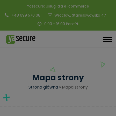
modal-check
Yasecure: Usługi dla e-commerce
+48 699 570 081
Wrocław, Stanisławowska 47
9:00 - 16:00 Pon-Pt
Mapa strony
Strona główna
»
Mapa strony