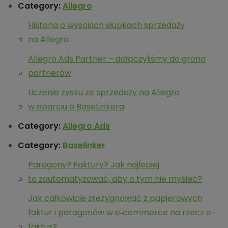
Category:
Allegro
Historia o wysokich słupkach sprzedaży
na Allegro
Allegro Ads Partner – dołączyliśmy do grona
partnerów
Liczenie zysku ze sprzedaży na Allegro
w oparciu o BaseLinkera
Category:
Allegro Ads
Category:
Baselinker
Paragony? Faktury? Jak najlepiej
to zautomatyzować, aby o tym nie myśleć?
Jak całkowicie zrezygnować z papierowych
faktur i paragonów w e‑commerce na rzecz e-
faktur?