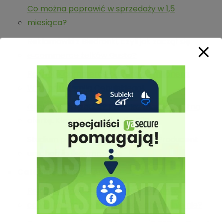
Co można poprawić w sprzedaży w 1,5
miesiąca?
Reklamówki z Biedronki, czyli jak zaczął się
e‑commerce żelków Gusto?
Rozwój e‑commerce od zera do milionera.
Wywiad u Kamila Cebulskiego!
Gdzie jest sprzedaż? Przecież mamy świetną
ofertę. Kłopoty z produkcją B2B
Studium przypadku (case study): Producent
uruchamia e‑commerce
Category:
Google Ads
Reklama Google Ads i pozycjonowanie:
co wolno promować, a czego absolutnie nie?