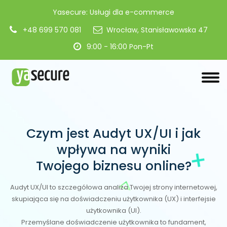
Yasecure: Usługi dla e-commerce
+48 699 570 081
Wrocław, Stanisławowska 47
9:00 - 16:00 Pon-Pt
Czym jest Audyt UX/UI i jak
wpływa na wyniki
Twojego biznesu online?
Audyt UX/UI to szczegółowa analiza Twojej strony internetowej,
skupiająca się na doświadczeniu użytkownika (UX) i interfejsie
użytkownika (UI).
Przemyślane doświadczenie użytkownika to fundament,