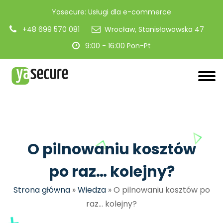
Yasecure: Usługi dla e-commerce
+48 699 570 081
Wrocław, Stanisławowska 47
9:00 - 16:00 Pon-Pt
O pilnowaniu kosztów
po raz… kolejny?
Strona główna
»
Wiedza
»
O pilnowaniu kosztów po
raz… kolejny?