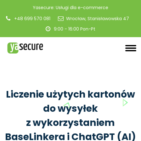
Yasecure: Usługi dla e-commerce
+48 699 570 081
Wrocław, Stanisławowska 47
9:00 - 16:00 Pon-Pt
Liczenie użytych kartonów
do wysyłek
z wykorzystaniem
BaseLinkera i ChatGPT (AI)