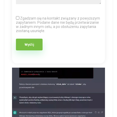
Zgadzam się na kontakt związany z powyższym
zapytaniem. Podane dane nie będą przetwarzanie
w żadnym innym celu, a po obsłużeniu zapytania
zostaną usunięte.