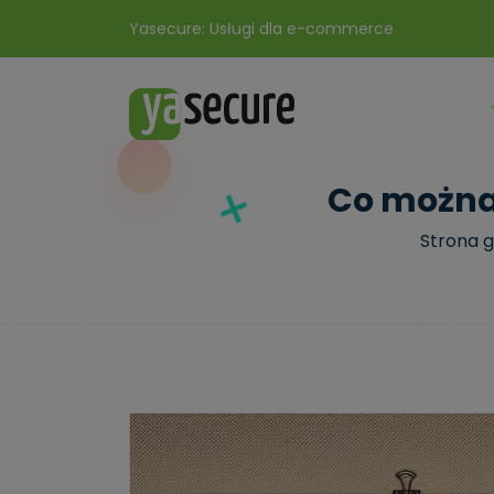
Yasecure: Usługi dla e-commerce
Co można 
Strona 