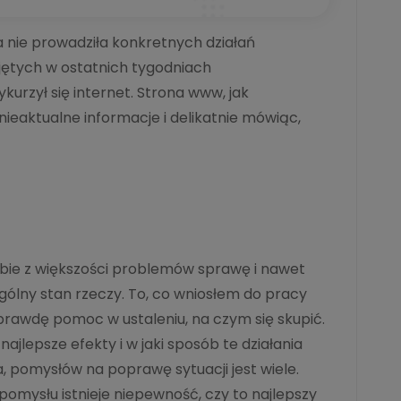
ma nie prowadziła konkretnych działań
djętych w ostatnich tygodniach
urzył się internet. Strona www, jak
ieaktualne informacje i delikatnie mówiąc,
obie z większości problemów sprawę i nawet
ogólny stan rzeczy. To, co wniosłem do pracy
aprawdę pomoc w ustaleniu, na czym się skupić.
ajlepsze efekty i w jaki sposób te działania
 pomysłów na poprawę sytuacji jest wiele.
pomysłu istnieje niepewność, czy to najlepszy