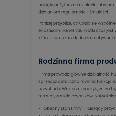
podjęły pożyteczne działania, aby po
działaniom regularności i śmiałości.
Poniżej przybliżę, co udało się wspóln
że czasami nawet tak krótki czas jest
które skutecznie dodadzą motywacji 
Rodzinna firma prod
Firma prowadzi głównie działalność hu
Sprzedaż detaliczna również funkcjonu
przychodu. Warto zaznaczyć, że na to, 
ma wpływ wiele czynników. Najważniejs
Obecny stan firmy — bieżący przychó
Jakie działania sprzedażowe są rob