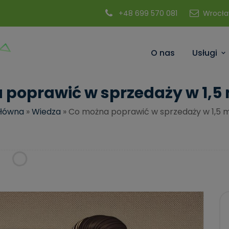
modal-check
+48 699 570 081
Wrocła
O nas
Usługi
poprawić w sprzedaży w 1,5
główna
»
Wiedza
»
Co można poprawić w sprzedaży w 1,5 m