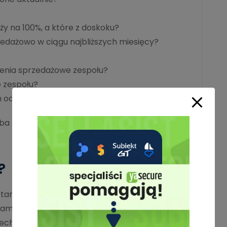
ży na 100%, a które z doskoku?
edażowo w ciągu najbliższych miesięcy?
enia sprzedażowe zespołu?
 zespołu?
 oczekiwań rynku i konkurencji?
eba przejść na wstępie współpracy.
?
tartowego, który jest audytem
amy, do czego chcemy dojść
chodzić po drodze. Każda firma ma już jakieś