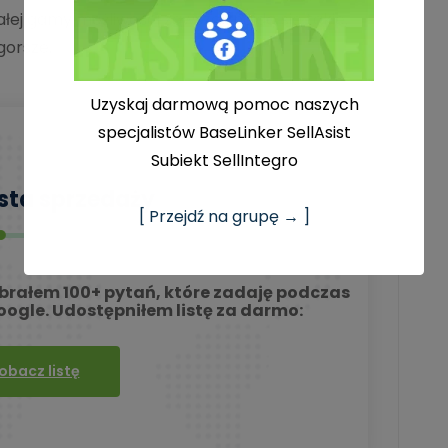
ej gamy możliwości zawsze znajdą się takie,
gorsze.
Uzyskaj darmową pomoc naszych
specjalistów BaseLinker SellAsist
Subiekt SellIntegro
sta sprzedaży
[ Przejdź na grupę → ]
brałem 100+ pytań, które zadaję podczas
ogle. Udostępniłem listę za darmo:
obacz listę