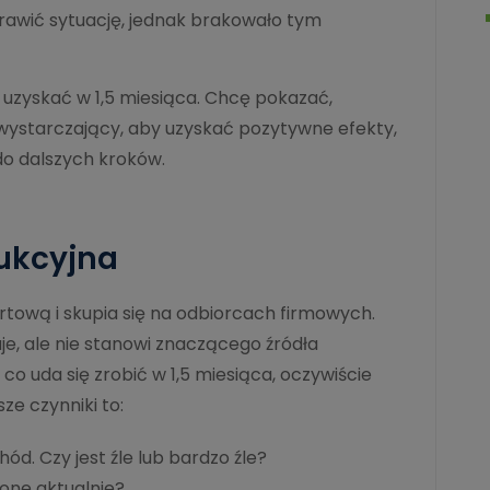
prawić sytuację, jednak brakowało tym
ie uzyskać w 1,5 miesiąca. Chcę pokazać,
 wystarczający, aby uzyskać pozytywne efekty,
do dalszych kroków.
ukcyjna
rtową i skupia się na odbiorcach firmowych.
je, ale nie stanowi znaczącego źródła
co uda się zrobić w 1,5 miesiąca, oczywiście
ze czynniki to:
d. Czy jest źle lub bardzo źle?
ione aktualnie?