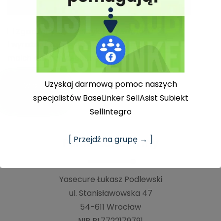
Zgadzam się z
Polityką prywatności
i wyrażam zgodę na przetwarzanie
moich danych osobowych.
Uzyskaj darmową pomoc naszych
specjalistów BaseLinker SellAsist Subiekt
SellIntegro
[ Przejdź na grupę → ]
Pełne dane firmy
Yasecure Łukasz Podlewski
ul. Stanisławowska 47
54-611 Wrocław
NIP PL7722179791