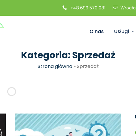
+48 699 570 081
Wrocła
O nas
Usługi
Kategoria:
Sprzedaż
Strona główna
»
Sprzedaż