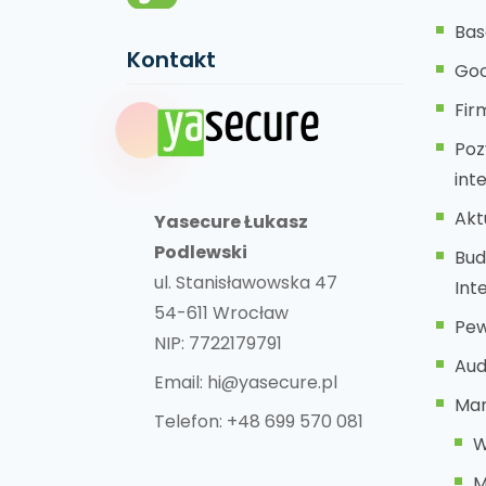
Bas
Kontakt
Goo
Fi
Poz
int
Akt
Yasecure Łukasz
Podlewski
Bud
ul. Stanisławowska 47
Int
54-611 Wrocław
Pew
NIP: 7722179791
Aud
Email:
hi@yasecure.pl
Mar
Telefon:
+48 699 570 081
W
M