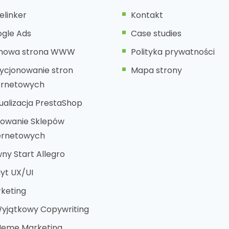
elinker
Kontakt
gle Ads
Case studies
rmowa strona WWW
Polityka prywatności
ycjonowanie stron
Mapa strony
ernetowych
ualizacja PrestaShop
owanie Sklepów
ernetowych
ny Start Allegro
yt UX/UI
keting
yjątkowy Copywriting
eme Marketing