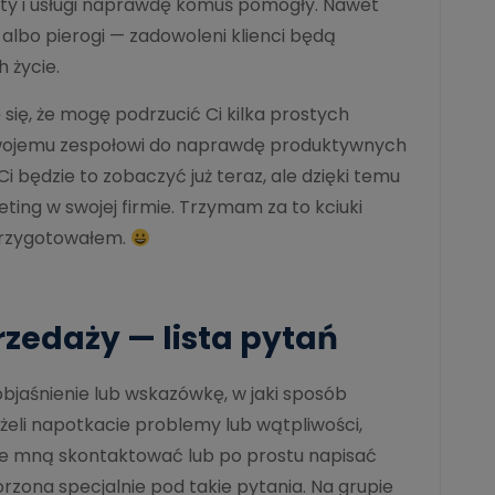
kty i usługi naprawdę komuś pomogły. Nawet
ty albo pierogi — zadowoleni klienci będą
 życie.
ę się, że mogę podrzucić Ci kilka prostych
i Twojemu zespołowi do naprawdę produktywnych
 będzie to zobaczyć już teraz, ale dzięki temu
ting w swojej firmie. Trzymam za to kciuki
 przygotowałem.
rzedaży — lista pytań
bjaśnienie lub wskazówkę, w jaki sposób
eli napotkacie problemy lub wątpliwości,
ę ze mną skontaktować lub po prostu napisać
orzona specjalnie pod takie pytania. Na grupie