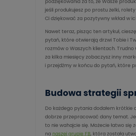
podziękowania za to, że Wasze produ
jeśli produkujesz po prostu żelki, role
Ci dziękować za pozytywny wkład w ich
Nawet teraz, pisząc ten artykuł, ciesz
pytań, które otwierają drzwi Tobie 
rozmów o Waszych klientach. Trudno Ci
za kilka miesięcy zobaczysz inny marke
i przejdźmy w końcu do pytań, które
Budowa strategii sp
Do każdego pytania dodałem krótkie o
dobrze przepracować dany temat. Jeż
to nie wahajcie się. Możecie łatwo si
na
naszej grupie FB
, która została utw