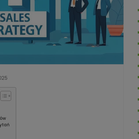
025
tów
pytań