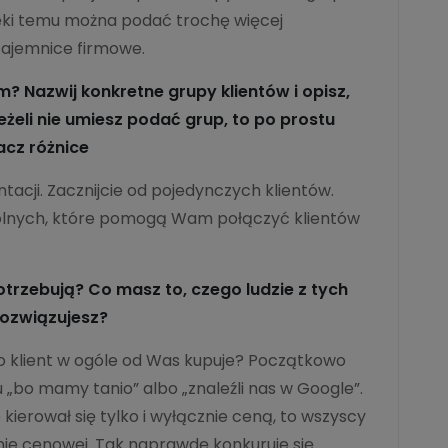
ęki temu można podać trochę więcej
tajemnice firmowe.
? Nazwij konkretne grupy klientów i opisz,
Jeżeli nie umiesz podać grup, to po prostu
acz różnice
acji. Zacznijcie od pojedynczych klientów.
ólnych, które pomogą Wam połączyć klientów
trzebują? Co masz to, czego ludzie z tych
rozwiązujesz?
go klient w ogóle od Was kupuje? Początkowo
„bo mamy tanio” albo „znaleźli nas w Google”.
 kierował się tylko i wyłącznie ceną, to wszyscy
nie cenowej. Tak naprawdę konkuruje się