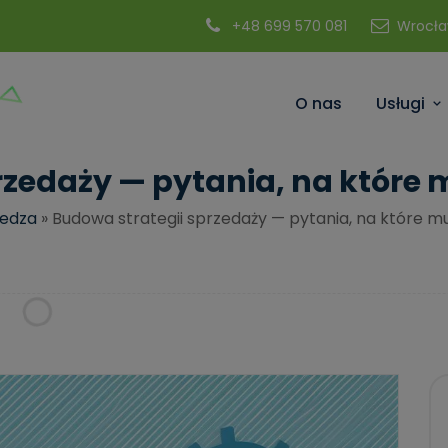
modal-check
+48 699 570 081
Wrocła
O nas
Usługi
rzedaży — pytania, na które 
edza
»
Budowa strategii sprzedaży — pytania, na które m