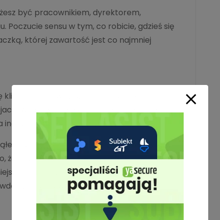
ożesz być pracownikiem, dyrektorem,
 Poczucie sensu w tym, co robicie, gdzieś się
taczką, której zawartość jest co najmniej
 klient, ale nie widzisz tego na spotkaniach,
ach. Właściwie to o kliencie bardzo mało się
a inaczej. A może tak po prostu ma być?
ąłeś ostatecznej decyzji, co z tym wszystkim
no, że bez wiedzy o docelowym kliencie rozwój
ejszy i ograniczony. Bez tej wiedzy, bez stałego
prawdę czuć sens wykonywanej pracy.