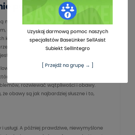
ie potrzeb klientów
są marzenia i da się w tym wszystkim odnaleźć
m, gdy sięgam po poniższe pytania, odkrywam,
Uzyskaj darmową pomoc naszych
h klientach. Jak bardzo nasi klienci zmieniają
specjalistów BaseLinker SellAsist
trzeb, obaw i wątpliwości się pojawia. Dla mnie,
Subiekt SellIntegro
jest to nie lada gratka.
[ Przejdź na grupę → ]
elowym klientom pomagać na wiele różnych
 których potrzebują, pomagać w wyborze
oblemów, rozwiewać wątpliwości i obawy.
że obawy są jak najbardziej słuszne i to,
 i usługi. A później prawdziwe, niewymyślone