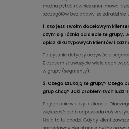
można pytać również anonimowo, dzi
szczegółów bez obawy, że zdradzi się 
1. Kto jest Twoim docelowym klientem
czym się różnią od siebie te grupy. 
opisz kilku typowych klientów i zazn
To pytanie dotyczy oczywiście segment
Z czasem zauważycie wiele cech wsp
w grupy (segmenty).
2. Czego szukają te grupy? Czego po
grup chcą? Jaki problem tych ludzi 
Pogłębianie wiedzy o kliencie. Dlacze
większość osób odpowiada coś w stylu 
Nie o to tu chodzi. Gdyby klient zawsze
sprzedawcy nieustannie byliby na woj