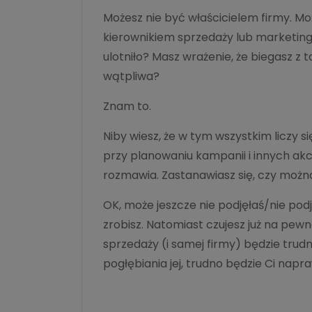
Możesz nie być właścicielem firmy. M
kierownikiem sprzedaży lub marketingu.
ulotniło? Masz wrażenie, że biegasz z 
wątpliwa?
Znam to.
Niby wiesz, że w tym wszystkim liczy się
przy planowaniu kampanii i innych akcj
rozmawia. Zastanawiasz się, czy możn
OK, może jeszcze nie podjęłaś/nie podj
zrobisz. Natomiast czujesz już na pew
sprzedaży (i samej firmy) będzie trudni
pogłębiania jej, trudno będzie Ci na