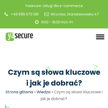
Yasecure: Usługi dla e-commerce
+48 699 570 081
Wrocław, Stanisławowska 47
9:00 - 16:00 Pon-Pt
Czym są słowa kluczowe
i jak je dobrać?
Strona główna
»
Wiedza
»
Czym są słowa kluczowe i
jak je dobrać?